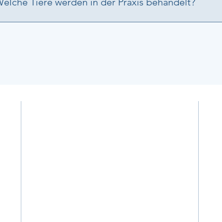
elche Tiere werden in der Praxis behandelt?
ir behandeln Hunde, Katzen, Kaninchen und Nager. Je nach
ausgeflügel, Ziervögel und Reptilien an.
Ö
M
08
S
09